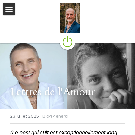
Le blog
Agenda
Genesis
Mon dernier livre
Mes autres sites
Lettres de l'Amour
Contact
Flux Social
23 juillet 2025
·
Blog général
(Le post qui suit est exceptionnellement long… 