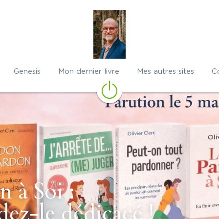
Genesis
Mon dernier livre
Mes autres sites
C
 à Soi : 
z-le dédicacé ! 