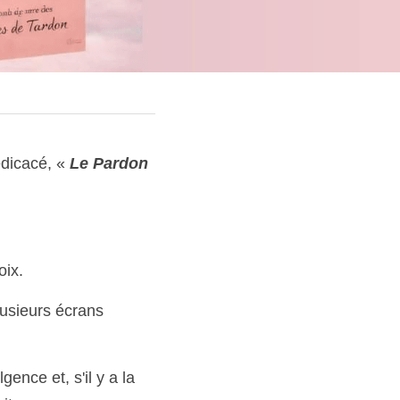
dicacé, « 
Le Pardon 
ix. 
usieurs écrans 
nce et, s'il y a la 