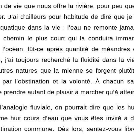
il d’allégories et métaphores – véritables « 
 appeler – a vu le jour quelques années 
atique, pourrait-on dire, puisque son titre 
n de vie que nous offre la rivière, pour peu qu
r. J’ai d’ailleurs pour habitude de dire que je
quatique dans la vie : l’eau ne remonte jamais
e chemin le plus court qui la conduira imma
 l’océan, fût-ce après quantité de méandres
 j’ai toujours recherché la fluidité dans la vi
autres natures que la mienne se forgent plutôt
par l’obstination et la volonté. À chacun sa
de prendre autant de plaisir à marcher qu’à attei