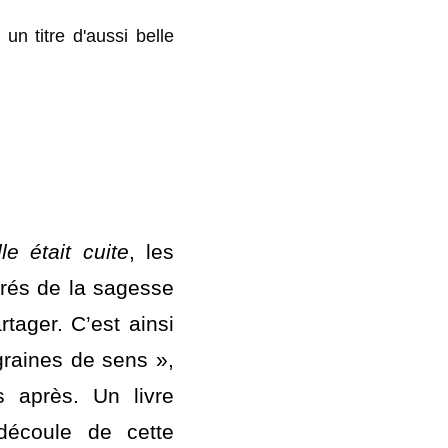
inédits qui, je pense, 
ndu, les métaphores 
n titre d'aussi belle 
e était cuite
, les 
irés de la sagesse 
tager. C’est ainsi 