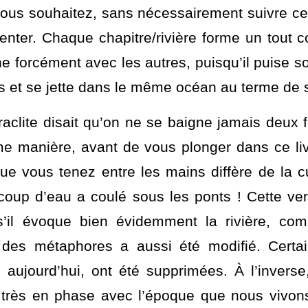
’analogie fluviale, on pourrait dire que les hu
e huit cours d’eau que vous êtes invité à d
stination commune. Dès lors, sentez-vous libre
ous souhaitez, sans nécessairement suivre celu
senter. Chaque chapitre/rivière forme un tout c
ne forcément avec les autres, puisqu’il puise so
 et se jette dans le même océan au terme de 
raclite disait qu’on ne se baigne jamais deux f
me manière, avant de vous plonger dans ce liv
que vous tenez entre les mains diffère de la cu
oup d’eau a coulé sous les ponts ! Cette versi
s’il évoque bien évidemment la rivière, com