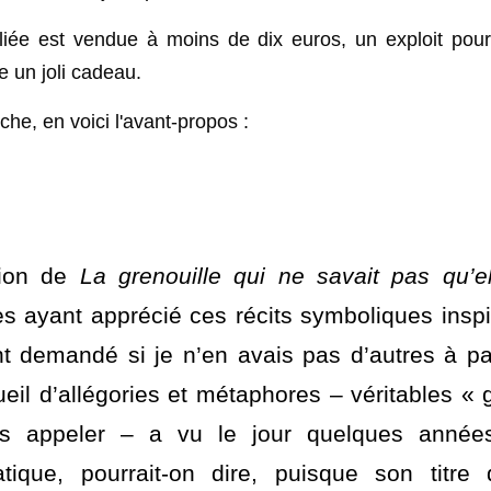
urd'hui, que j'ai décidé de remplacer par deux chapitres 
plaire, ainsi qu'une nouvelle préface… Bien ente
 été mises à jour, par la même occasion.
eliée est vendue à moins de dix euros, un exploit pour u
e un joli cadeau. 
che, en voici l'avant-propos : 
tion de 
La grenouille qui ne savait pas qu’ell
es ayant apprécié ces récits symboliques insp
 demandé si je n’en avais pas d’autres à par