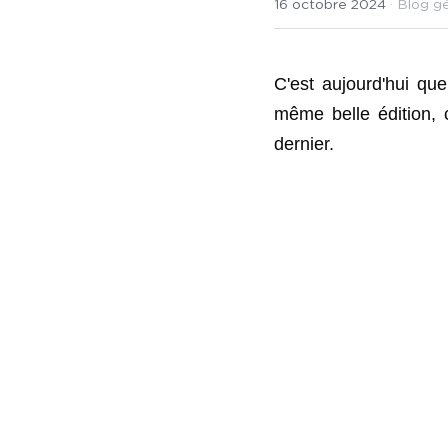
16 octobre 2024
·
Blog gé
C'est aujourd'hui que 
même belle édition,
dernier. 