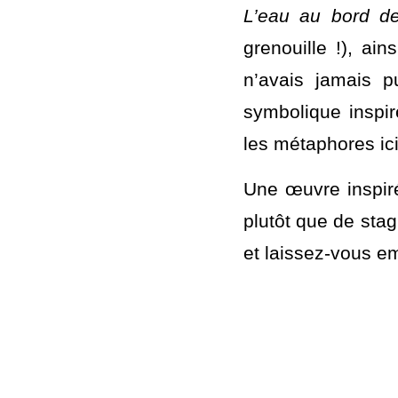
originale. L’ordre
moins pertinentes 
L’eau au bord de l
grenouille !), ain
n’avais jamais p
symbolique inspire
les métaphores ici
Une œuvre inspiré
plutôt que de st
et laissez-vous em