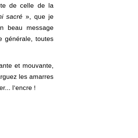
nes d’entre elles, 
e, je vous propose 
deux nouveautés très en phase avec l’époque que nous vivons : l’allégorie de « 
e de celle de la 
hi sacré
 », que je 
 un beau message 
générale, toutes 
vante et mouvante, 
rguez les amarres 
.. l’encre ! 