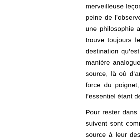
qu’un second recue
comme j’aime les
d’inspiration aqu
merveilleuse leço
peine de l’observe
une philosophie a
trouve toujours l
destination qu’est
manière analogue,
source, là où d’
force du poignet, 
l’essentiel étant 