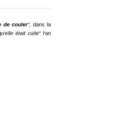
e de couler
"
, dans la 
'elle était cuite
" l'an 