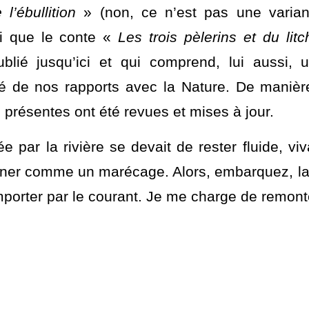
 des métaphores a aussi été modifié. Certai
aujourd’hui, ont été supprimées. À l’invers
’ébullition
 » (non, ce n’est pas une variant
si que le conte « 
Les trois pèlerins et du litc
ublié jusqu’ici et qui comprend, lui aussi,
́ de nos rapports avec la Nature. De manière 
 présentes ont été revues et mises à jour. 
e par la rivière se devait de rester fluide, vi
agner comme un marécage. Alors, embarquez, la
porter par le courant. Je me charge de remonter.