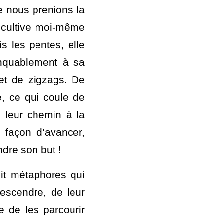
graines de sens », 
après. Un livre 
découle de cette 
e nous prenions la 
 cultive moi-même 
 les pentes, elle 
nquablement à sa 
 et de zigzags. De 
e, ce qui coule de 
 leur chemin à la 
 façon d’avancer, 
ndre son but ! 