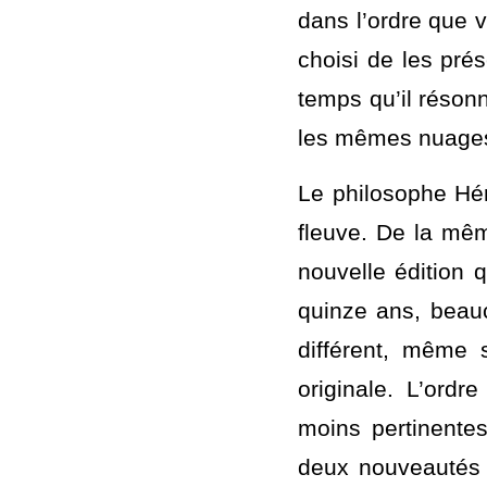
Pour rester dans l
suivent sont comm
source à leur de
dans l’ordre que v
choisi de les pré
temps qu’il réson
les mêmes nuages
Le philosophe Hé
fleuve. De la mê
nouvelle édition 
quinze ans, beauc
différent, même 