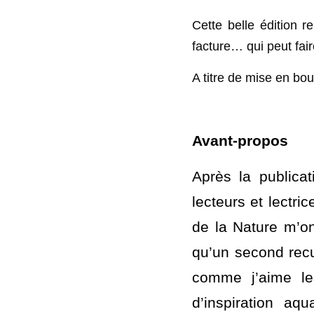
moins pertinentes aujo
devraient beaucoup 
existantes ont toutes
Cette belle édition r
facture… qui peut fair
A titre de mise en bou
Avant-propos 
Après la publica
lecteurs et lectric
de la Nature m’ont