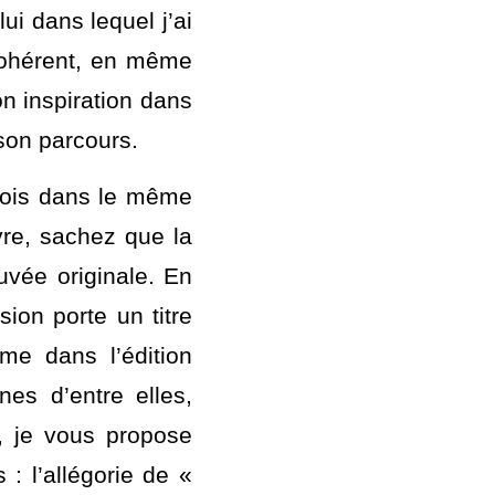
it métaphores qui 
escendre, de leur 
 de les parcourir 
i dans lequel j’ai 
ohérent, en même 
n inspiration dans 
son parcours. 
ois dans le même 
re, sachez que la 
vée originale. En 
on porte un titre 
me dans l’édition 