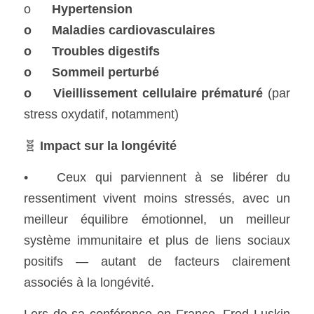
o	
Hypertension
o	Maladies cardiovasculaires
o	Troubles digestifs
o	Sommeil perturbé
o	Vieillissement cellulaire prématuré
 (par 
stress oxydatif, notamment)
🧬 
Impact sur la longévité
•	Ceux qui parviennent à se libérer du 
ressentiment vivent moins stressés, avec un 
meilleur équilibre émotionnel, un meilleur 
système immunitaire et plus de liens sociaux 
positifs — autant de facteurs clairement 
associés à la longévité.
Lors de sa conférence en France, Fred Luskin 