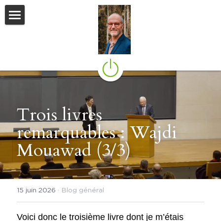
Le blog
Agenda
Genesis
Mon dernier livre
Trois livres 
remarquables : Wajdi 
Mes autres sites
Mouawad (3/3)
Contact
Flux Social
15 juin 2026
·
Blog général
Voici donc le troisième livre dont je m’étais 