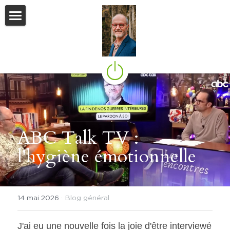
Le blog
Agenda
Genesis
Mon dernier livre
ABC Talk TV : 
Mes autres sites
l'hygiène émotionnelle
Contact
Flux Social
14 mai 2026
·
Blog général
J'ai eu une nouvelle fois la joie d'être interviewé 